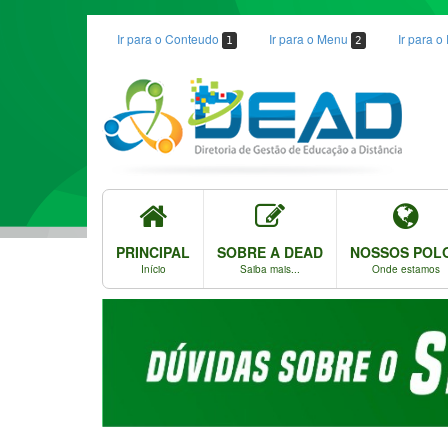
Ir para o Conteudo
Ir para o Menu
Ir para 
1
2
PRINCIPAL
SOBRE A DEAD
NOSSOS POL
Início
Saiba mais...
Onde estamos