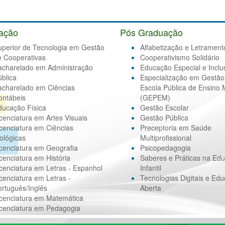
ação
Pós Graduação
uperior de Tecnologia em Gestão
Alfabetização e Letrament
e Cooperativas
Cooperativismo Solidário
acharelado em Administração
Educação Especial e Inclu
blica
Especialização em Gestão
acharelado em Ciências
Escola Pública de Ensino 
ontábeis
(GEPEM)
ducação Física
Gestão Escolar
cenciatura em Artes Visuais
Gestão Pública
cenciatura em Ciências
Preceptoria em Saúde
ológicas
Multiprofissional
cenciatura em Geografia
Psicopedagogia
cenciatura em História
Saberes e Práticas na Ed
cenciatura em Letras - Espanhol
Infantil
cenciatura em Letras -
Tecnologias Digitais e Ed
rtuguês/Inglês
Aberta
icenciatura em Matemática
icenciatura em Pedagogia