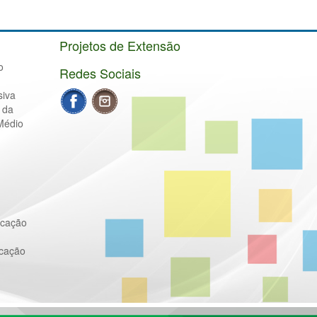
Projetos de Extensão
o
Redes Sociais
siva
 da
Médio
ucação
ucação