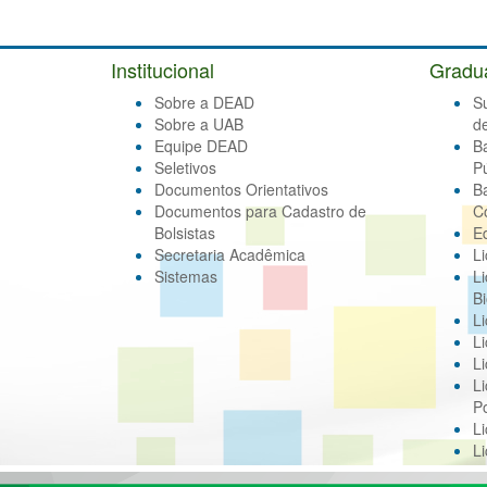
Institucional
Gradu
Sobre a DEAD
S
Sobre a UAB
d
Equipe DEAD
B
Seletivos
Pú
Documentos Orientativos
B
Documentos para Cadastro de
C
Bolsistas
E
Secretaria Acadêmica
Li
Sistemas
Li
Bi
Li
Li
Li
Li
Po
L
L