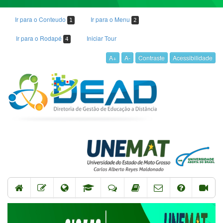
Ir para o Conteudo
Ir para o Menu
1
2
Ir para o Rodapé
Iniciar Tour
4
A+
A-
Contraste
Acessibilidade