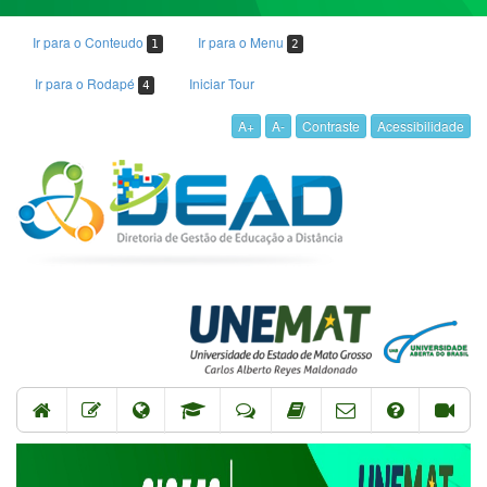
Ir para o Conteudo
Ir para o Menu
1
2
Ir para o Rodapé
Iniciar Tour
4
A+
A-
Contraste
Acessibilidade