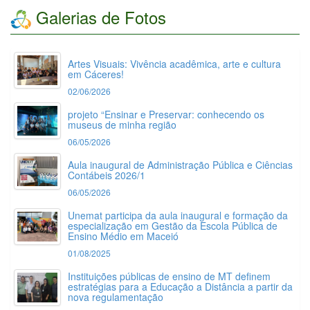
7º e 8º SEMESTRES RESULTADO DOS RECURSOS
Galerias de Fotos
CONTRA O RESULTADO PRELIMINAR DA AVALIAÇÃO
DE TÍTULOS E DOCUMENTOS
Em andamento
06/08/2026 16:35:00
Artes Visuais: Vivência acadêmica, arte e cultura
EDITAL Nº 12/2026 - PROEG/DEAD SELEÇÃO DE
em Cáceres!
PROFESSORES PARA CURSOS DE GRADUAÇÃO
PERÍODOS LETIVOS: 2026/2 e 2027/1 TURMAS: 2026/1
02/06/2026
e 2026/2 - 2º SEMESTRE
projeto “Ensinar e Preservar: conhecendo os
#
EDITAL COMPLEMENTAR Nº 10 AO EDITAL Nº
museus de minha região
12/2026 - PROEG/DEAD SELEÇÃO DE
PROFESSORES PARA CURSOS DE GRADUAÇÃO
06/05/2026
PERÍODOS LETIVOS: 2026/2 e 2027/1 TURMAS:
2026/1 e 2026/2 - 2º SEMESTRE RESULTADO
Aula inaugural de Administração Pública e Ciências
PRELIMINAR DO PROCESSO SELETIVO
Contábeis 2026/1
Em andamento
06/08/2026 16:34:00
06/05/2026
Unemat participa da aula inaugural e formação da
EDITAL Nº 12/2026 - PROEG/DEAD SELEÇÃO DE
especialização em Gestão da Escola Pública de
PROFESSORES PARA CURSOS DE GRADUAÇÃO
Ensino Médio em Maceió
PERÍODOS LETIVOS: 2026/2 e 2027/1 TURMAS: 2026/1
e 2026/2 - 2º SEMESTRE
01/08/2025
#
EDITAL COMPLEMENTAR Nº 09 AO EDITAL Nº
Instituições públicas de ensino de MT definem
12/2026 - PROEG/DEAD SELEÇÃO DE
estratégias para a Educação a Distância a partir da
PROFESSORES PARA CURSOS DE GRADUAÇÃO
nova regulamentação
PERÍODOS LETIVOS: 2026/2 e 2027/1 TURMAS:
2026/1 e 2026/2 - 2º SEMESTRE RESULTADO FINAL