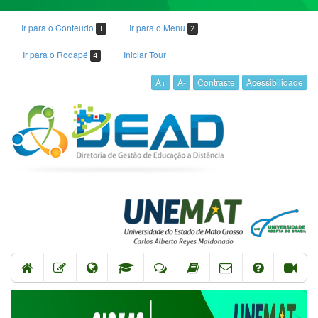
Ir para o Conteudo
Ir para o Menu
1
2
Ir para o Rodapé
Iniciar Tour
4
A+
A-
Contraste
Acessibilidade