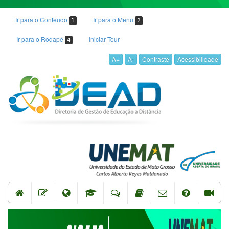
Ir para o Conteudo
Ir para o Menu
1
2
Ir para o Rodapé
Iniciar Tour
4
A+
A-
Contraste
Acessibilidade