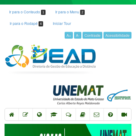
Ir para o Conteudo
Ir para o Menu
1
2
Ir para o Rodapé
Iniciar Tour
4
A+
A-
Contraste
Acessibilidade