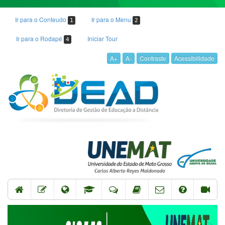
Ir para o Conteudo
Ir para o Menu
1
2
Ir para o Rodapé
Iniciar Tour
4
A+
A-
Contraste
Acessibilidade