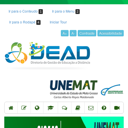
Ir para o Conteudo
Ir para o Menu
1
2
Ir para o Rodapé
Iniciar Tour
4
A+
A-
Contraste
Acessibilidade