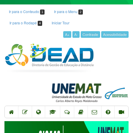
Ir para o Conteudo
Ir para o Menu
1
2
Ir para o Rodapé
Iniciar Tour
4
A+
A-
Contraste
Acessibilidade