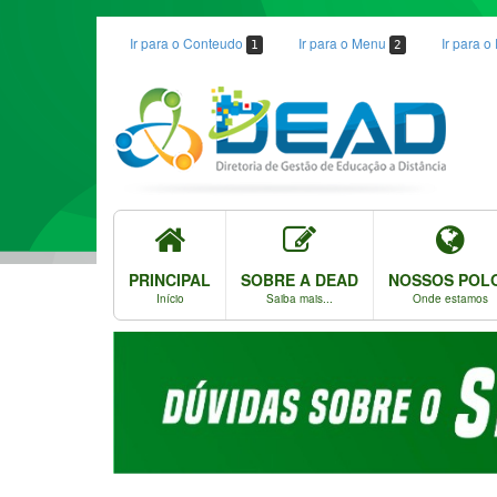
Ir para o Conteudo
Ir para o Menu
Ir para 
1
2
PRINCIPAL
SOBRE A DEAD
NOSSOS POL
Início
Saiba mais...
Onde estamos