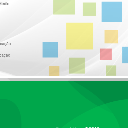
Médio
ucação
ucação