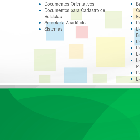
Documentos Orientativos
B
Documentos para Cadastro de
C
Bolsistas
E
Secretaria Acadêmica
Li
Sistemas
Li
Bi
Li
Li
Li
Li
Po
L
L