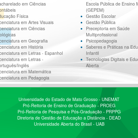
acharelado em Ciências
Escola Pública de Ensino 
ontábeis
(GEPEM)
ducação Física
Gestão Escolar
cenciatura em Artes Visuais
Gestão Pública
cenciatura em Ciências
Preceptoria em Saúde
ológicas
Multiprofissional
cenciatura em Geografia
Psicopedagogia
cenciatura em História
Saberes e Práticas na Ed
cenciatura em Letras - Espanhol
Infantil
cenciatura em Letras -
Tecnologias Digitais e Ed
rtuguês/Inglês
Aberta
icenciatura em Matemática
icenciatura em Pedagogia
Universidade do Estado de Mato Grosso - UNEMAT
Pró-Reitoria de Ensino de Graduação - PROEG
Pró-Reitoria de Pesquisa e Pós-Graduação - PRPPG
Diretoria de Gestão de Educação a Distância - DEAD
Universidade Aberta do Brasil - UAB