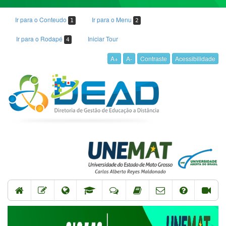
Ir para o Conteudo
Ir para o Menu
1
2
Ir para o Rodapé
Iniciar Tour
4
A+
A-
Contraste
Acessibilidade