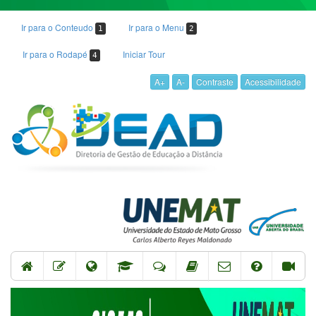
Ir para o Conteudo
Ir para o Menu
1
2
Ir para o Rodapé
Iniciar Tour
4
A+
A-
Contraste
Acessibilidade