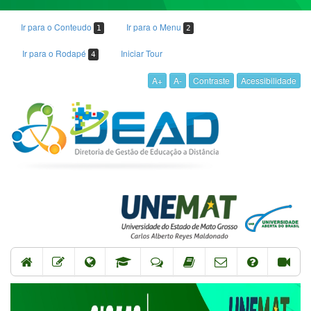
Ir para o Conteudo
Ir para o Menu
1
2
Ir para o Rodapé
Iniciar Tour
4
A+
A-
Contraste
Acessibilidade