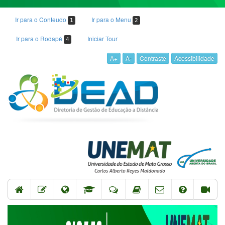
Ir para o Conteudo
Ir para o Menu
1
2
Ir para o Rodapé
Iniciar Tour
4
A+
A-
Contraste
Acessibilidade