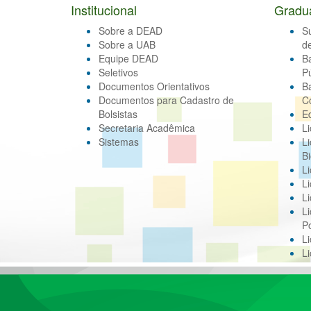
Institucional
Gradu
Sobre a DEAD
S
Sobre a UAB
d
Equipe DEAD
B
Seletivos
Pú
Documentos Orientativos
B
Documentos para Cadastro de
C
Bolsistas
E
Secretaria Acadêmica
Li
Sistemas
Li
Bi
Li
Li
Li
Li
Po
L
L