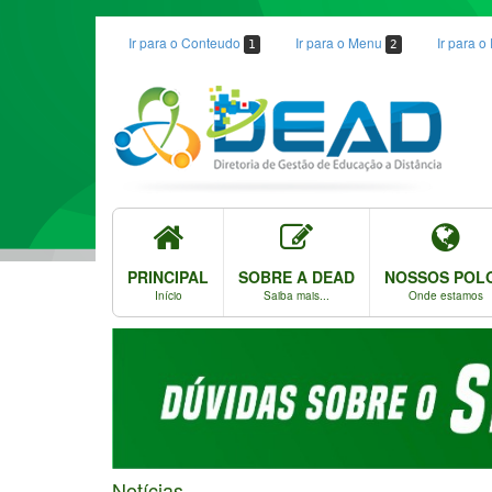
Ir para o Conteudo
Ir para o Menu
Ir para 
1
2
PRINCIPAL
SOBRE A DEAD
NOSSOS POL
Início
Saiba mais...
Onde estamos
Notícias