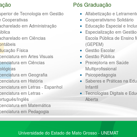
ação
Pós Graduação
uperior de Tecnologia em Gestão
Alfabetização e Letrament
e Cooperativas
Cooperativismo Solidário
acharelado em Administração
Educação Especial e Inclu
blica
Especialização em Gestão
acharelado em Ciências
Escola Pública de Ensino 
ontábeis
(GEPEM)
ducação Física
Gestão Escolar
cenciatura em Artes Visuais
Gestão Pública
cenciatura em Ciências
Preceptoria em Saúde
ológicas
Multiprofissional
cenciatura em Geografia
Psicopedagogia
cenciatura em História
Saberes e Práticas na Ed
cenciatura em Letras - Espanhol
Infantil
cenciatura em Letras -
Tecnologias Digitais e Ed
rtuguês/Inglês
Aberta
icenciatura em Matemática
icenciatura em Pedagogia
Universidade do Estado de Mato Grosso - UNEMAT