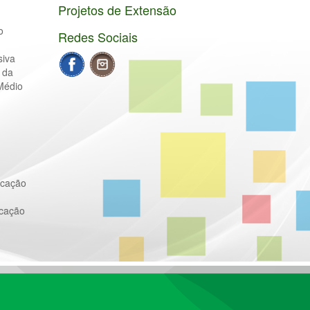
Projetos de Extensão
o
Redes Sociais
siva
 da
Médio
ucação
ucação