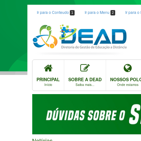
Ir para o Conteudo
Ir para o Menu
Ir para 
1
2
PRINCIPAL
SOBRE A DEAD
NOSSOS POL
Início
Saiba mais...
Onde estamos
Notícias