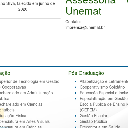
ano Silva, falecido em junho de
Unemat
2020
Contato:
imprensa@unemat.br
ação
Pós Graduação
uperior de Tecnologia em Gestão
Alfabetização e Letrament
e Cooperativas
Cooperativismo Solidário
acharelado em Administração
Educação Especial e Inclu
blica
Especialização em Gestão
acharelado em Ciências
Escola Pública de Ensino 
ontábeis
(GEPEM)
ducação Física
Gestão Escolar
cenciatura em Artes Visuais
Gestão Pública
cenciatura em Ciências
Preceptoria em Saúde