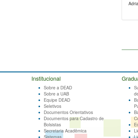
Adri
Institucional
Gradu
Sobre a DEAD
S
Sobre a UAB
d
Equipe DEAD
B
Seletivos
Pú
Documentos Orientativos
B
Documentos para Cadastro de
C
Bolsistas
E
Secretaria Acadêmica
Li
Sistemas
Li