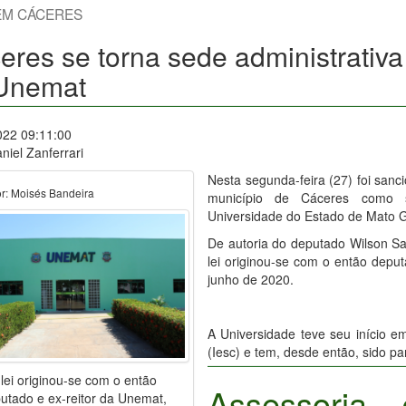
EM CÁCERES
res se torna sede administrativa d
Unemat
022 09:11:00
niel Zanferrari
Nesta segunda-feira (27) foi sanc
or: Moisés Bandeira
município de Cáceres como sed
Universidade do Estado de Mato 
De autoria do deputado Wilson S
lei originou-se com o então deput
junho de 2020.
A Universidade teve seu início e
(Iesc) e tem, desde então, sido p
 lei originou-se com o então
Assessoria
utado e ex-reitor da Unemat,