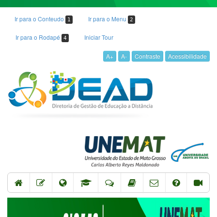
Ir para o Conteudo
Ir para o Menu
1
2
Ir para o Rodapé
Iniciar Tour
4
A+
A-
Contraste
Acessibilidade