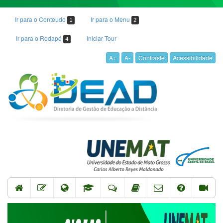
Ir para o Conteudo
Ir para o Menu
1
2
Ir para o Rodapé
Iniciar Tour
4
A+
A-
Contraste
Acessibilidade