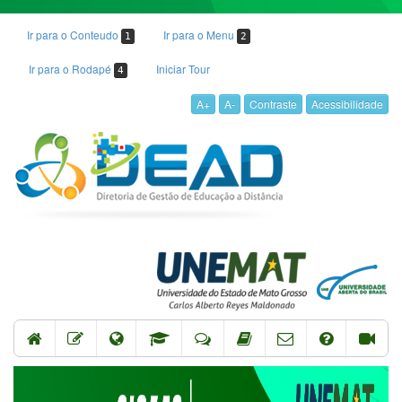
Ir para o Conteudo
Ir para o Menu
1
2
Ir para o Rodapé
Iniciar Tour
4
A+
A-
Contraste
Acessibilidade