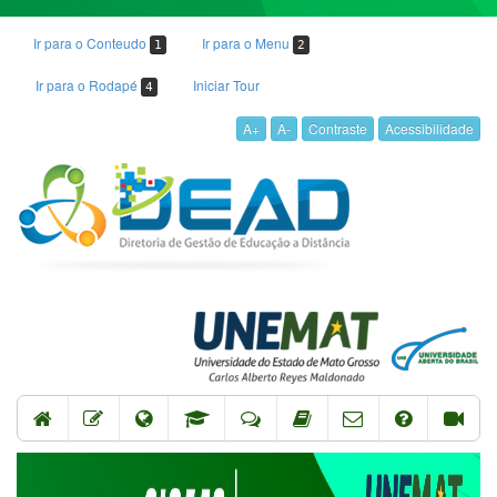
Ir para o Conteudo
Ir para o Menu
1
2
Ir para o Rodapé
Iniciar Tour
4
A+
A-
Contraste
Acessibilidade