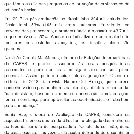
que têm o auxílio nos programas de formação de professores da
educação básica.
Em 2017, a pós-graduação no Brasil tinha 364 mil estudantes.
Deste total, 53% (195 mil) eram mulheres. Entretanto, no
universo dos professores, a predominância é masculina: 43,7 mil,
o que equivale a 57%. Apesar do indicativo de uma maioria de
mulheres nos estudos avançados, os desafios ainda são
grandes.
Na visão Connie MacManus, diretora de Relações Internacionais
da CAPES, é preciso assegurar às novas pesquisadoras
autoconfiança para que elas consigam alcançar seu pleno
potencial. “Assim, podem inspirar futuras gerações”. Citando o
editorial de 2018, da revista Nature Cell Biology, que oferece
conselho valioso para mulheres na ciência, a diretora recomenda:
“não desistam, busquem e ofereçam orientação e colaboração,
tenham confiança para aproveitar as oportunidades e trabalhem
para a mudança.”
Sônia Báo, diretora de Avaliação da CAPES, considera os
aspectos históricos que ainda dificultam a chegada das mulheres
ao topo da carreira de pesquisadora: “O fato de ser mãe, dona
de casa, esposa... às vezes, ela acaba deixando de encaminhar