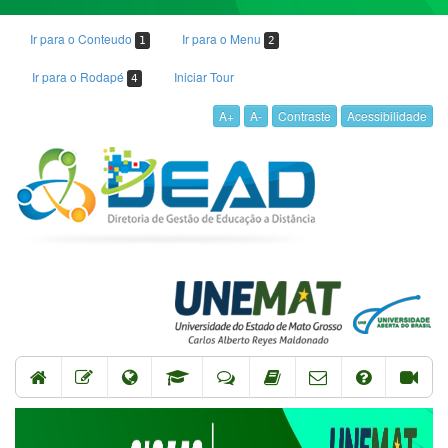
Ir para o Conteudo
Ir para o Menu
1
2
Ir para o Rodapé
Iniciar Tour
4
A+
A-
Contraste
Acessibilidade