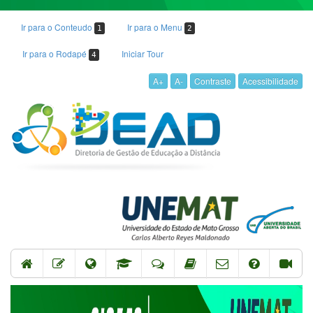
Ir para o Conteudo
Ir para o Menu
1
2
Ir para o Rodapé
Iniciar Tour
4
A+
A-
Contraste
Acessibilidade