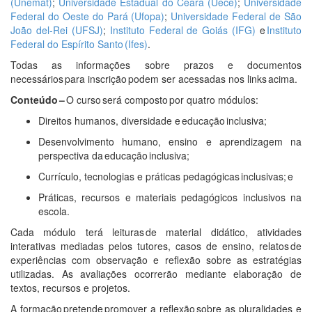
(Unemat)
;
Universidade Estadual do Ceará (Uece)
;
Universidade
Federal do Oeste do Pará (Ufopa)
;
Universidade Federal de São
João del-Rei (UFSJ)
;
Instituto Federal de Goiás (IFG)
e
Instituto
Federal do Espírito Santo (Ifes)
.
Todas as informações sobre prazos e documentos
necessários para inscrição podem ser acessadas nos links acima.
Conteúdo
–
O curso será composto por quatro módulos:
Direitos humanos, diversidade e educação inclusiva;
Desenvolvimento humano, ensino e aprendizagem na
perspectiva da educação inclusiva;
Currículo, tecnologias e práticas pedagógicas inclusivas; e
Práticas, recursos e materiais pedagógicos inclusivos na
escola.
Cada módulo terá leituras de material didático, atividades
interativas mediadas pelos tutores, casos de ensino, relatos de
experiências com observação e reflexão sobre as estratégias
utilizadas. As avaliações ocorrerão mediante elaboração de
textos, recursos e projetos.
A formação pretende promover a reflexão sobre as pluralidades e