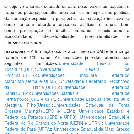
O objetivo é formar educadores para desenvolver concepções e
trabalhos pedagógicos alinhados com os princípios das políticas
de educação especial na perspectiva da educação inclusiva. O
curso também abordará aspectos políticos e legais, bem
como participação e direitos humanos relacionados à
acessibilidade, intersetorialidade, interculturalidade e
interseccionalidade.
Inscrições –
A formação ocorrerá por meio da UAB e terá carga
horária de 120 horas. As inscrições já estão abertas nas
seguintes instituições:
Universidade Federal do
Tocantins (UFT)
;
Universidade Federal de
Roraima (UFRR)
;
Universidades Estadual e Federal do
Maranhão (Uema e UFMA)
;
Universidade Federal do Recôncavo
da Bahia (UFRB)
;
Universidade Federal da
Bahia (UFBA)
;
Universidades Estadual e Federal de
Pernambuco (UPE e UFPE)
;
Universidade Estadual Paulista Júlio
Mesquita Filho (Unesp)
;
Universidades Estaduais de Ponta
Grossa e Maringá (UEPG e UEM)
;
Universidade Estadual e
Federal da Paraíba (UEPB e UFPB)
;
Universidades Estadual e
Federal do Rio Grande do Norte (UERN e UFRN)
;
Universidade
Federal do Pará (UFPA)
;
Universidade Estadual de Mato Grosso