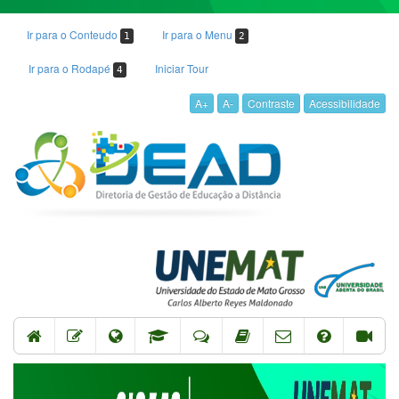
Ir para o Conteudo
Ir para o Menu
1
2
Ir para o Rodapé
Iniciar Tour
4
A+
A-
Contraste
Acessibilidade