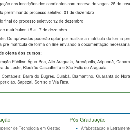
ação das inscrições dos candidatos com reserva de vagas: 25 de no
o preliminar do processo seletivo: 01 de dezembro
o final do processo seletivo: 12 de dezembro
 de matrículas: 15 a 17 de dezembro
te: Os aprovados poderão optar por realizar a matricula de forma pre
 a pré-matricula de forma on-line enviando a documentação necessári
de oferta dos cursos:
ração Pública: Água Boa, Alto Araguaia, Arenápolis, Aripuanã, Canar
a do Leste, Ribeirão Cascalheira e São Felix do Araguaia.
s Contábeis: Barra do Bugres, Cuiabá, Diamantino, Guarantã do Nort
peridião, Sapezal, Sorriso e Vila Rica.
ação
Pós Graduação
uperior de Tecnologia em Gestão
Alfabetização e Letrament