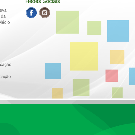
Redes Sociais
siva
 da
Médio
ucação
ucação