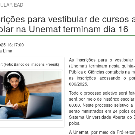
BULAR EAD
rições para vestibular de cursos a
olar na Unemat terminam dia 16
025 16:17:00
ia Lima
As inscrições para o vestibul
r: (Foto: Banco de Imagens Freepik)
(Unemat) terminam nesta quinta-
Pública e Ciências contábeis na m
as inscrições acessando o po
006/2025.
Todo o processo seletivo será fei
será por meio de histórico escolar
60,00. Neste processo seletivo a
serão ministrados em 24 polos de
Sistema Universidade Aberta do B
polos.
A Unemat, por meio da Pró-reito