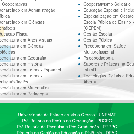
e Cooperativas
Cooperativismo Solidário
acharelado em Administração
Educação Especial e Inclu
blica
Especialização em Gestão
acharelado em Ciências
Escola Pública de Ensino 
ontábeis
(GEPEM)
ducação Física
Gestão Escolar
cenciatura em Artes Visuais
Gestão Pública
cenciatura em Ciências
Preceptoria em Saúde
ológicas
Multiprofissional
cenciatura em Geografia
Psicopedagogia
cenciatura em História
Saberes e Práticas na Ed
cenciatura em Letras - Espanhol
Infantil
cenciatura em Letras -
Tecnologias Digitais e Ed
rtuguês/Inglês
Aberta
icenciatura em Matemática
icenciatura em Pedagogia
Universidade do Estado de Mato Grosso - UNEMAT
Pró-Reitoria de Ensino de Graduação - PROEG
Pró-Reitoria de Pesquisa e Pós-Graduação - PRPPG
Diretoria de Gestão de Educação a Distância - DEAD