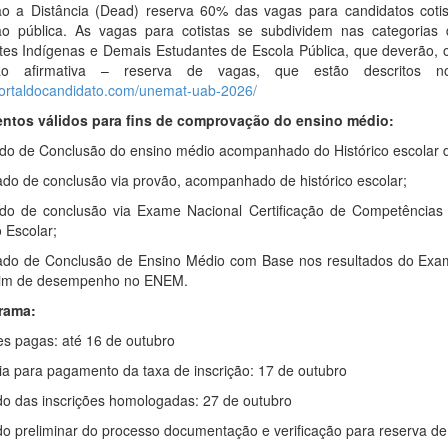
o a Distância (Dead) reserva 60% das vagas para candidatos coti
ição pública. As vagas para cotistas se subdividem nas categorias
tes Indígenas e Demais Estudantes de Escola Pública, que deverão, 
o afirmativa – reserva de vagas, que estão descritos 
/portaldocandidato.com/unemat-uab-2026/
tos válidos para fins de comprovação do ensino médio:
ado de Conclusão do ensino médio acompanhado do Histórico escolar d
ado de conclusão via provão, acompanhado de histórico escolar;
cado de conclusão via Exame Nacional Certificação de Competênci
o Escolar;
cado de Conclusão de Ensino Médio com Base nos resultados do Ex
tim de desempenho no ENEM.
rama:
es pagas: até 16 de outubro
ia para pagamento da taxa de inscrição: 17 de outubro
do das inscrições homologadas: 27 de outubro
do preliminar do processo documentação e verificação para reserva d