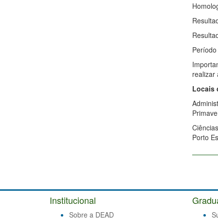
Homolog
Resultad
Resultad
Período
Importan
realizar
Locais 
Administ
Primaver
Ciência
Porto Es
Institucional
Gradu
Sobre a DEAD
S