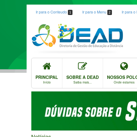
Ir para o Conteudo
Ir para o Menu
Ir para 
1
2
PRINCIPAL
SOBRE A DEAD
NOSSOS POL
Início
Saiba mais...
Onde estamos
Notícias