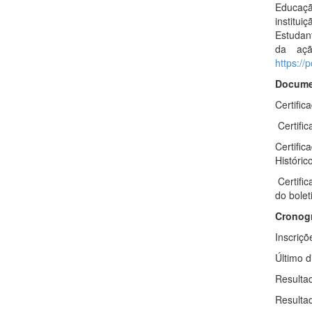
Educaçã
institu
Estudan
da açã
https:/
Documen
Certific
Certific
Certifi
Históric
Certifi
do bole
Cronog
Inscriçõ
Último d
Resulta
Resulta