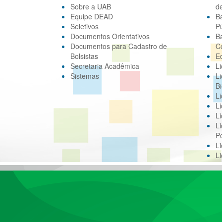
Sobre a UAB
d
Equipe DEAD
B
Seletivos
Pú
Documentos Orientativos
B
Documentos para Cadastro de
C
Bolsistas
E
Secretaria Acadêmica
Li
Sistemas
Li
Bi
Li
Li
Li
Li
Po
L
L