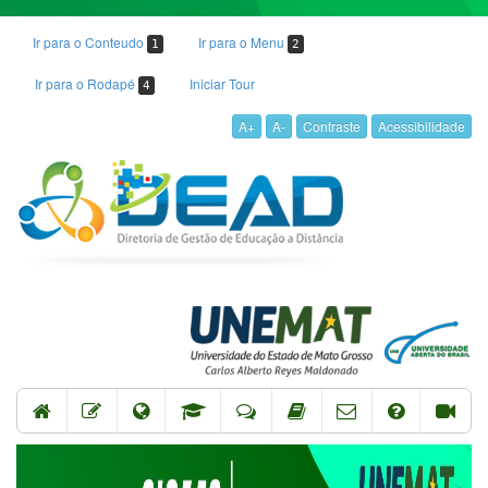
Ir para o Conteudo
Ir para o Menu
1
2
Ir para o Rodapé
Iniciar Tour
4
A+
A-
Contraste
Acessibilidade