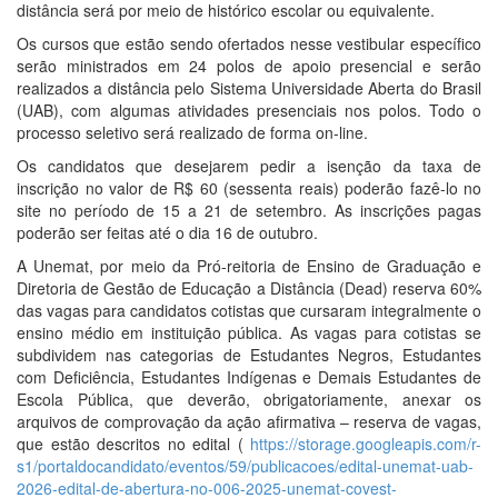
distância será por meio de histórico escolar ou equivalente.
Os cursos que estão sendo ofertados nesse vestibular específico
serão ministrados em 24 polos de apoio presencial e serão
realizados a distância pelo Sistema Universidade Aberta do Brasil
(UAB), com algumas atividades presenciais nos polos. Todo o
processo seletivo será realizado de forma on-line.
Os candidatos que desejarem pedir a isenção da taxa de
inscrição no valor de R$ 60 (sessenta reais) poderão fazê-lo no
site no período de 15 a 21 de setembro. As inscrições pagas
poderão ser feitas até o dia 16 de outubro.
A Unemat, por meio da Pró-reitoria de Ensino de Graduação e
Diretoria de Gestão de Educação a Distância (Dead) reserva 60%
das vagas para candidatos cotistas que cursaram integralmente o
ensino médio em instituição pública. As vagas para cotistas se
subdividem nas categorias de Estudantes Negros, Estudantes
com Deficiência, Estudantes Indígenas e Demais Estudantes de
Escola Pública, que deverão, obrigatoriamente, anexar os
arquivos de comprovação da ação afirmativa – reserva de vagas,
que estão descritos no edital (
https://storage.googleapis.com/r-
s1/portaldocandidato/eventos/59/publicacoes/edital-unemat-uab-
2026-edital-de-abertura-no-006-2025-unemat-covest-