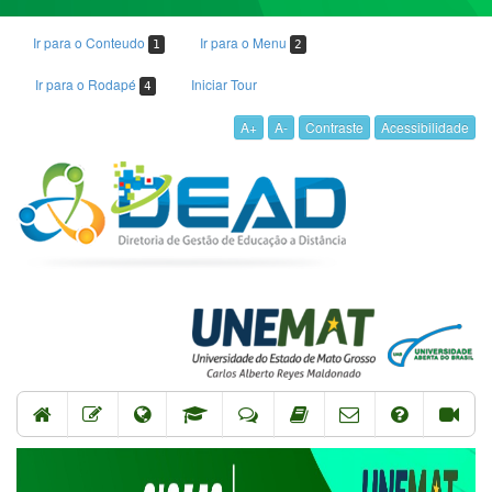
Ir para o Conteudo
Ir para o Menu
1
2
Ir para o Rodapé
Iniciar Tour
4
A+
A-
Contraste
Acessibilidade