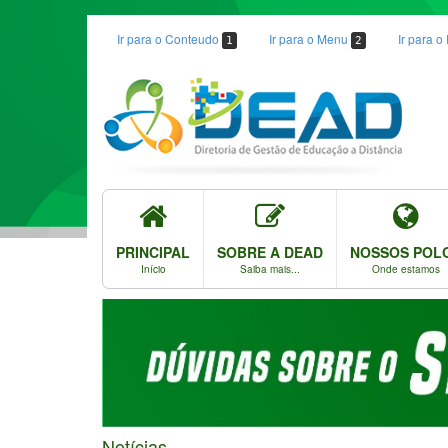
Ir para o Conteudo
Ir para o Menu
Ir para 
1
2
PRINCIPAL
SOBRE A DEAD
NOSSOS POL
Início
Saiba mais...
Onde estamos
Notícias