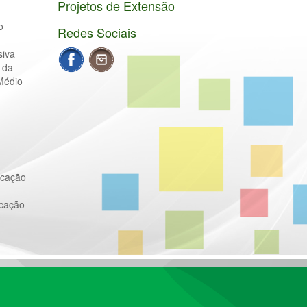
Projetos de Extensão
o
Redes Sociais
siva
 da
Médio
ucação
ucação