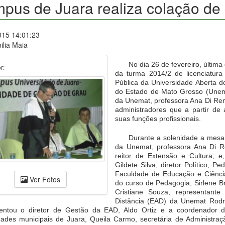
pus de Juara realiza colação de 
015 14:01:23
ilia Maia
No dia 26 de fevereiro, última 
r:
da turma 2014/2 de licenciatur
Pública da Universidade Aberta 
do Estado de Mato Grosso (Unema
da Unemat, professora Ana Di Re
administradores que a partir d
suas funções profissionais.
Durante a solenidade a mesa 
da Unemat, professora Ana Di Ren
reitor de Extensão e Cultura; 
Gildete Silva, diretor Político, P
Faculdade de Educação e Ciências
Ver Fotos
do curso de Pedagogia; Sirlene B
Cristiane Souza, representant
Distância (EAD) da Unemat Rod
entou o diretor de Gestão da EAD, Aldo Ortiz e a coordenador d
dades municipais de Juara, Queila Carmo, secretária de Administra