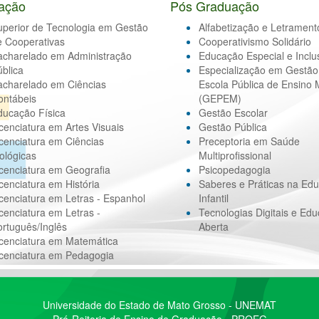
ação
Pós Graduação
uperior de Tecnologia em Gestão
Alfabetização e Letrament
e Cooperativas
Cooperativismo Solidário
acharelado em Administração
Educação Especial e Inclu
blica
Especialização em Gestão
acharelado em Ciências
Escola Pública de Ensino 
ontábeis
(GEPEM)
ducação Física
Gestão Escolar
cenciatura em Artes Visuais
Gestão Pública
cenciatura em Ciências
Preceptoria em Saúde
ológicas
Multiprofissional
cenciatura em Geografia
Psicopedagogia
cenciatura em História
Saberes e Práticas na Ed
cenciatura em Letras - Espanhol
Infantil
cenciatura em Letras -
Tecnologias Digitais e Ed
rtuguês/Inglês
Aberta
icenciatura em Matemática
icenciatura em Pedagogia
Universidade do Estado de Mato Grosso - UNEMAT