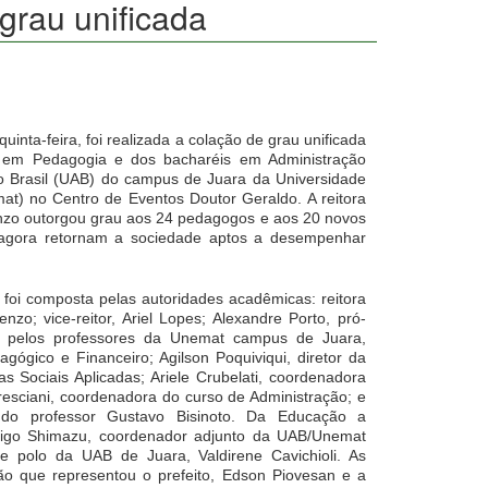
grau unificada
quinta-feira, foi realizada a colação de grau unificada
a em Pedagogia e dos bacharéis em Administração
do Brasil (UAB) do campus de Juara da Universidade
t) no Centro de Eventos Doutor Geraldo. A reitora
nzo outorgou grau aos 24 pedagogos e aos 20 novos
e agora retornam a sociedade aptos a desempenhar
foi composta pelas autoridades acadêmicas: reitora
zo; vice-reitor, Ariel Lopes; Alexandre Porto, pró-
e, pelos professores da Unemat campus de Juara,
edagógico e Financeiro; Agilson Poquiviqui, diretor da
 Sociais Aplicadas; Ariele Crubelati, coordenadora
resciani, coordenadora do curso de Administração; e
e do professor Gustavo Bisinoto. Da Educação a
rigo Shimazu, coordenador adjunto da UAB/Unemat
e polo da UAB de Juara, Valdirene Cavichioli. As
ção que representou o prefeito, Edson Piovesan e a