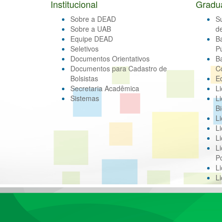
Institucional
Gradu
Sobre a DEAD
S
Sobre a UAB
d
Equipe DEAD
B
Seletivos
Pú
Documentos Orientativos
B
Documentos para Cadastro de
C
Bolsistas
E
Secretaria Acadêmica
Li
Sistemas
Li
Bi
Li
Li
Li
Li
Po
L
L