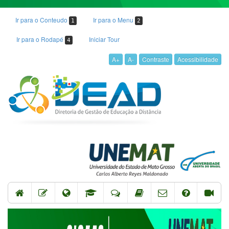
Ir para o Conteudo
Ir para o Menu
1
2
Ir para o Rodapé
Iniciar Tour
4
A+
A-
Contraste
Acessibilidade