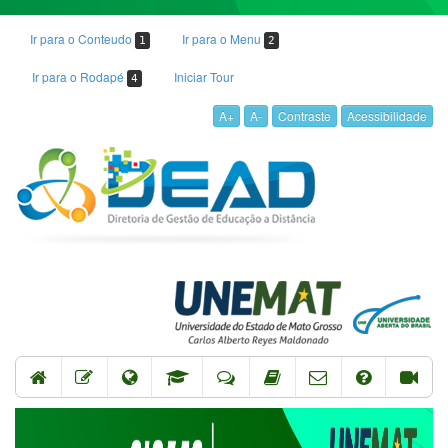
Ir para o Conteudo
Ir para o Menu
1
2
Ir para o Rodapé
Iniciar Tour
4
A+
A-
Contraste
Acessibilidade