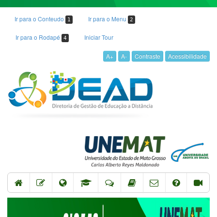
Ir para o Conteudo
Ir para o Menu
1
2
Ir para o Rodapé
Iniciar Tour
4
A+
A-
Contraste
Acessibilidade