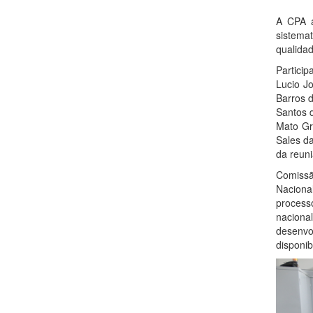
A CPA a
sistema
qualida
Partici
Lucio Jo
Barros 
Santos d
Mato Gro
Sales d
da reun
Comissão
Nacional
processo
nacional
desenvo
disponi