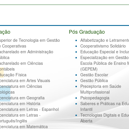
ação
Pós Graduação
uperior de Tecnologia em Gestão
Alfabetização e Letrament
e Cooperativas
Cooperativismo Solidário
acharelado em Administração
Educação Especial e Inclu
blica
Especialização em Gestão
acharelado em Ciências
Escola Pública de Ensino 
ontábeis
(GEPEM)
ducação Física
Gestão Escolar
cenciatura em Artes Visuais
Gestão Pública
cenciatura em Ciências
Preceptoria em Saúde
ológicas
Multiprofissional
cenciatura em Geografia
Psicopedagogia
cenciatura em História
Saberes e Práticas na Ed
cenciatura em Letras - Espanhol
Infantil
cenciatura em Letras -
Tecnologias Digitais e Ed
rtuguês/Inglês
Aberta
icenciatura em Matemática