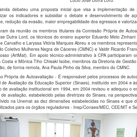
Lucio José Dutra Lord.
inda debateu uma proposta inicial que visa a implementação de 
tizar os indicadores e subsidiar o debate e desenvolvimento de a
de, redução da evasão, maior empregabilidade dos egressos e valoriz
param da reunião os membros titulares da Comissão Própria de Autoa
se Dutra Lord, os técnicos do ensino superior Eduardo Melo Zinhani 
de Carvalho e Laryssa Vitória Marques Abreu e os membros representa
o Coletivo Mulheres Negra de Cáceres (CMNC) e Valdir Ricardo Franci
sso (ArtMat). Em apoio técnico-administrativo à CPA participaram os 
a Costa e Mônica Tiho Chisaki Isobe, membros da Diretoria de Gestã
ião, de forma remota, Ana Paula Pinho da Silva, membro do CMNC.
 Própria de Autoavaliação - É responsável pelos processos de autoav
 de Avaliação da Educação Superior (Sinaes), instituído em 2004 e às
 de avaliação institucional em 1994, em 2004 revisou e adequou o ent
 de avaliação, estabelecido pelas diretrizes do Sinaes, na perspectiva
lvido na Unemat as dez dimensões estabelecidas no Sinaes e que d
bilizados para os órgãos reguladores - Inep/Conaes/MEC, CEE/MT e Se