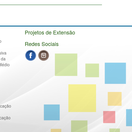
Projetos de Extensão
o
Redes Sociais
siva
 da
Médio
ucação
ucação