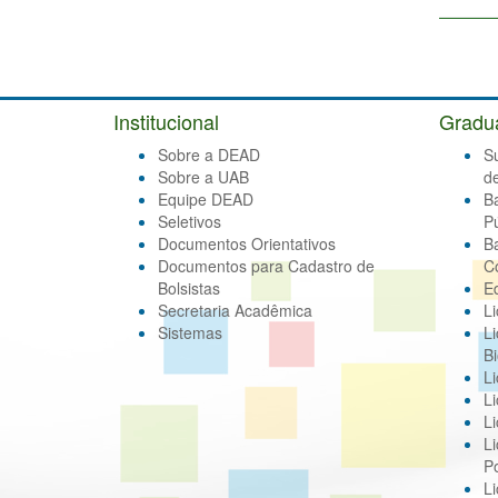
Institucional
Gradu
Sobre a DEAD
S
Sobre a UAB
d
Equipe DEAD
B
Seletivos
Pú
Documentos Orientativos
B
Documentos para Cadastro de
C
Bolsistas
E
Secretaria Acadêmica
Li
Sistemas
Li
Bi
Li
Li
Li
Li
Po
L