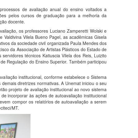
processos de avaliação anual do ensino voltados a
ções pelos cursos de graduação para a melhoria da
ação docente.
valiação, os professores Luciano Zamperetti Wolski e
e Valdivina Vilela Bueno Pagel, as acadêmicas Gisela
tivos da sociedade civil organizada Paula Mendes dos
sco da Associação de Artistas Plásticos do Estado de
servidores técnicos Katiuscia Vilela dos Reis, Luizito
o de Regulação do Ensino Superior. Também participou
aliação institucional, conforme estabelece o Sistema
 demais diretrizes normativas. A Unemat iniciou o seu
ão projeto de avaliação institucional ao novo sistema
 de incorporar às ações de autoavaliação institucional
evem compor os relatórios de autoavaliação a serem
citeci/MT.