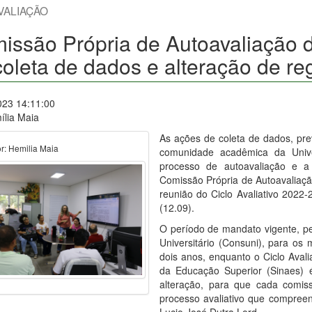
VALIAÇÃO
issão Própria de Autoavaliação 
coleta de dados e alteração de re
023 14:11:00
ília Maia
As ações de coleta de dados, pre
r: Hemilia Maia
comunidade acadêmica da Univ
processo de autoavaliação e a
Comissão Própria de Autoavaliaçã
reunião do Ciclo Avaliativo 2022-
(12.09).
O período de mandato vigente, pe
Universitário (Consuni), para o
dois anos, enquanto o Ciclo Avali
da Educação Superior (Sinaes) 
alteração, para que cada comi
processo avaliativo que compreen