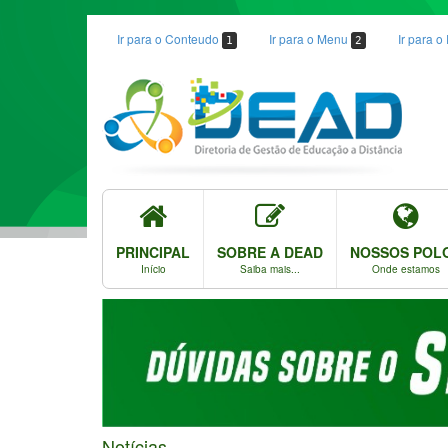
Ir para o Conteudo
Ir para o Menu
Ir para 
1
2
PRINCIPAL
SOBRE A DEAD
NOSSOS POL
Início
Saiba mais...
Onde estamos
Notícias