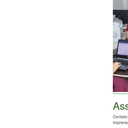
As
Contato
impren