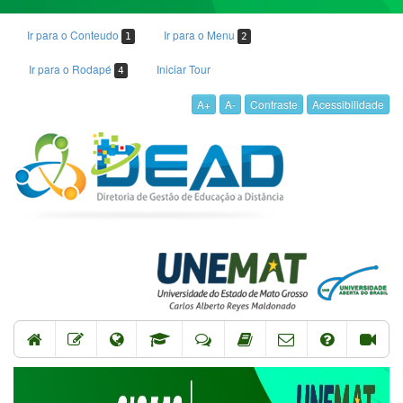
Ir para o Conteudo
Ir para o Menu
1
2
Ir para o Rodapé
Iniciar Tour
4
A+
A-
Contraste
Acessibilidade