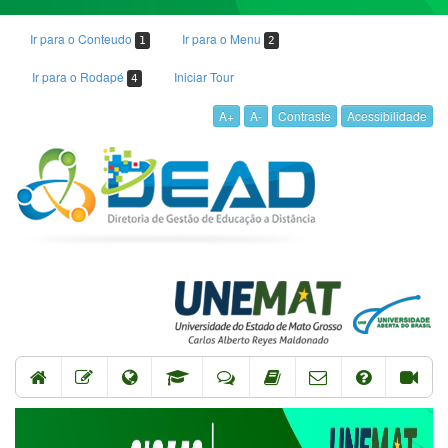
Ir para o Conteudo
Ir para o Menu
1
2
Ir para o Rodapé
Iniciar Tour
4
A+
A-
Contraste
Acessibilidade