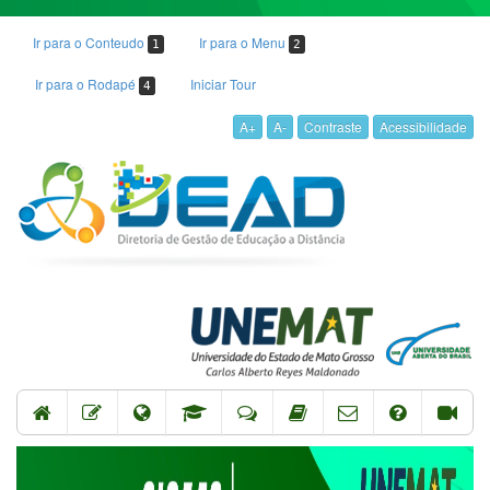
Ir para o Conteudo
Ir para o Menu
1
2
Ir para o Rodapé
Iniciar Tour
4
A+
A-
Contraste
Acessibilidade