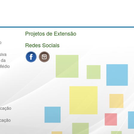
Projetos de Extensão
o
Redes Sociais
siva
 da
Médio
ucação
ucação