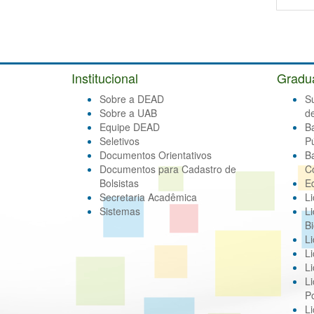
Institucional
Gradu
Sobre a DEAD
S
Sobre a UAB
d
Equipe DEAD
B
Seletivos
Pú
Documentos Orientativos
B
Documentos para Cadastro de
C
Bolsistas
E
Secretaria Acadêmica
Li
Sistemas
Li
Bi
Li
Li
Li
Li
Po
L