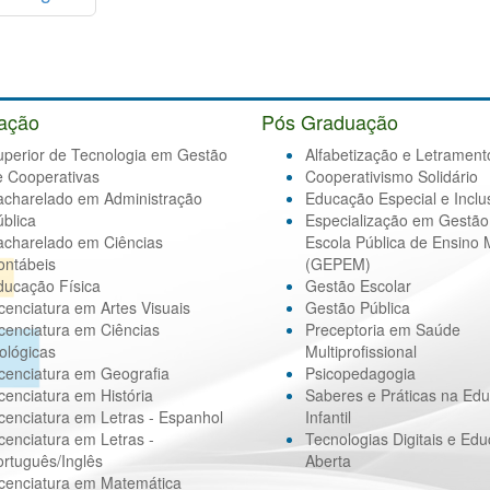
ação
Pós Graduação
uperior de Tecnologia em Gestão
Alfabetização e Letrament
e Cooperativas
Cooperativismo Solidário
acharelado em Administração
Educação Especial e Inclu
blica
Especialização em Gestão
acharelado em Ciências
Escola Pública de Ensino 
ontábeis
(GEPEM)
ducação Física
Gestão Escolar
cenciatura em Artes Visuais
Gestão Pública
cenciatura em Ciências
Preceptoria em Saúde
ológicas
Multiprofissional
cenciatura em Geografia
Psicopedagogia
cenciatura em História
Saberes e Práticas na Ed
cenciatura em Letras - Espanhol
Infantil
cenciatura em Letras -
Tecnologias Digitais e Ed
rtuguês/Inglês
Aberta
icenciatura em Matemática