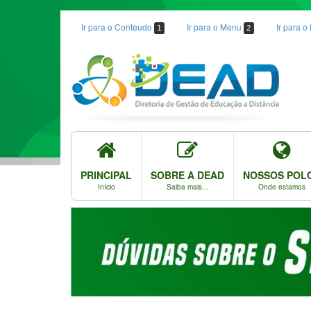
Ir para o Conteudo
Ir para o Menu
Ir para 
1
2
PRINCIPAL
SOBRE A DEAD
NOSSOS POL
Início
Saiba mais...
Onde estamos