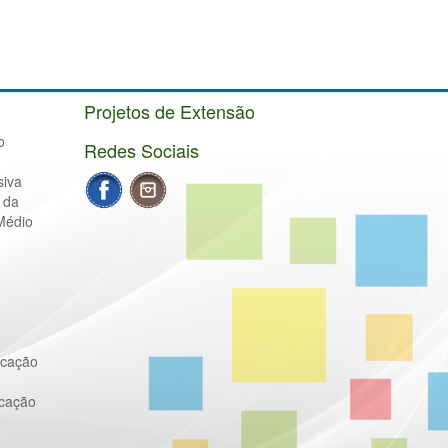
Projetos de Extensão
o
Redes Sociais
siva
 da
Médio
ucação
ucação