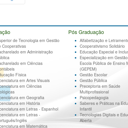
ação
Pós Graduação
uperior de Tecnologia em Gestão
Alfabetização e Letrament
e Cooperativas
Cooperativismo Solidário
acharelado em Administração
Educação Especial e Inclu
blica
Especialização em Gestão
acharelado em Ciências
Escola Pública de Ensino 
ontábeis
(GEPEM)
ducação Física
Gestão Escolar
cenciatura em Artes Visuais
Gestão Pública
cenciatura em Ciências
Preceptoria em Saúde
ológicas
Multiprofissional
cenciatura em Geografia
Psicopedagogia
cenciatura em História
Saberes e Práticas na Ed
cenciatura em Letras - Espanhol
Infantil
cenciatura em Letras -
Tecnologias Digitais e Ed
rtuguês/Inglês
Aberta
icenciatura em Matemática