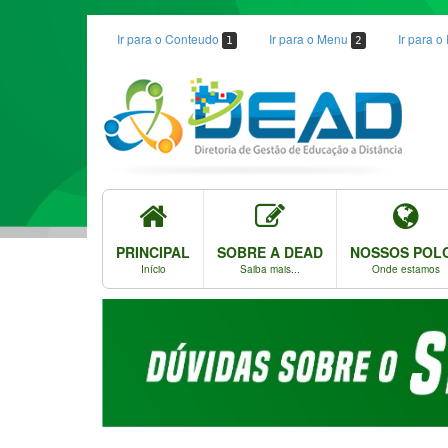
Ir para o Conteudo
Ir para o Menu
Ir para 
1
2
PRINCIPAL
SOBRE A DEAD
NOSSOS POL
Início
Saiba mais...
Onde estamos