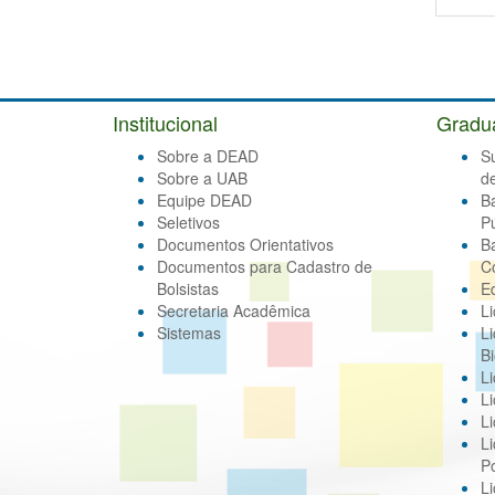
Institucional
Gradu
Sobre a DEAD
S
Sobre a UAB
d
Equipe DEAD
B
Seletivos
Pú
Documentos Orientativos
B
Documentos para Cadastro de
C
Bolsistas
E
Secretaria Acadêmica
Li
Sistemas
Li
Bi
Li
Li
Li
Li
Po
L