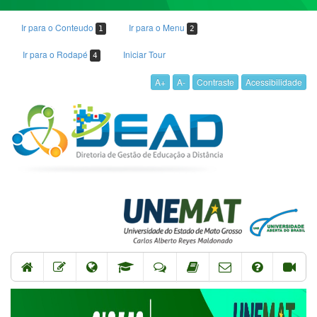
Ir para o Conteudo
Ir para o Menu
1
2
Ir para o Rodapé
Iniciar Tour
4
A+
A-
Contraste
Acessibilidade