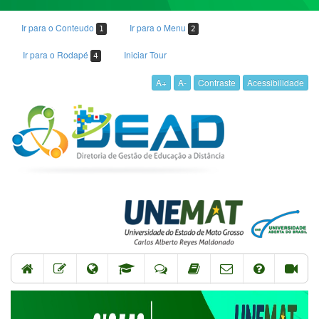
Ir para o Conteudo
Ir para o Menu
1
2
Ir para o Rodapé
Iniciar Tour
4
A+
A-
Contraste
Acessibilidade