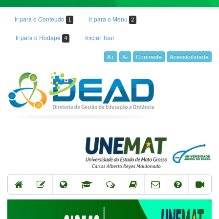
Ir para o Conteudo
Ir para o Menu
1
2
Ir para o Rodapé
Iniciar Tour
4
A+
A-
Contraste
Acessibilidade