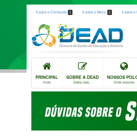
Ir para o Conteudo
Ir para o Menu
Ir para 
1
2
PRINCIPAL
SOBRE A DEAD
NOSSOS POL
Início
Saiba mais...
Onde estamos