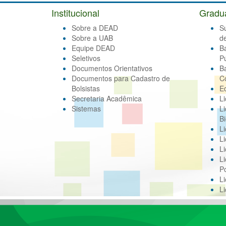
Institucional
Gradu
Sobre a DEAD
S
Sobre a UAB
d
Equipe DEAD
B
Seletivos
Pú
Documentos Orientativos
B
Documentos para Cadastro de
C
Bolsistas
E
Secretaria Acadêmica
Li
Sistemas
Li
Bi
Li
Li
Li
Li
Po
L
L