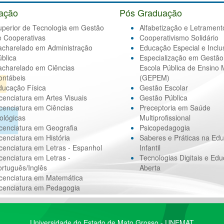
ação
Pós Graduação
uperior de Tecnologia em Gestão
Alfabetização e Letrament
e Cooperativas
Cooperativismo Solidário
acharelado em Administração
Educação Especial e Inclu
blica
Especialização em Gestão
acharelado em Ciências
Escola Pública de Ensino 
ontábeis
(GEPEM)
ducação Física
Gestão Escolar
cenciatura em Artes Visuais
Gestão Pública
cenciatura em Ciências
Preceptoria em Saúde
ológicas
Multiprofissional
cenciatura em Geografia
Psicopedagogia
cenciatura em História
Saberes e Práticas na Ed
cenciatura em Letras - Espanhol
Infantil
cenciatura em Letras -
Tecnologias Digitais e Ed
rtuguês/Inglês
Aberta
icenciatura em Matemática
icenciatura em Pedagogia
Universidade do Estado de Mato Grosso - UNEMAT