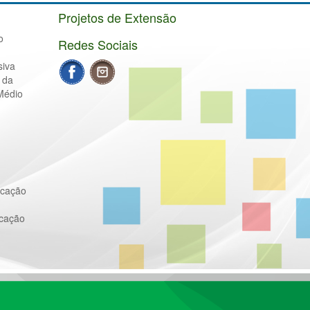
Projetos de Extensão
o
Redes Sociais
siva
 da
Médio
ucação
ucação