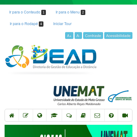
Ir para o Conteudo
Ir para o Menu
1
2
Ir para o Rodapé
Iniciar Tour
4
A+
A-
Contraste
Acessibilidade