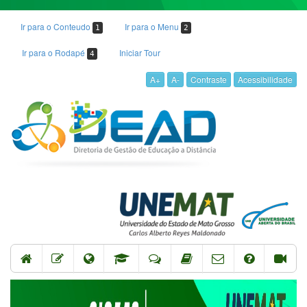
Ir para o Conteudo
Ir para o Menu
1
2
Ir para o Rodapé
Iniciar Tour
4
A+
A-
Contraste
Acessibilidade