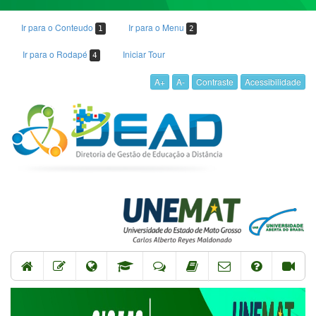
Ir para o Conteudo
Ir para o Menu
1
2
Ir para o Rodapé
Iniciar Tour
4
A+
A-
Contraste
Acessibilidade