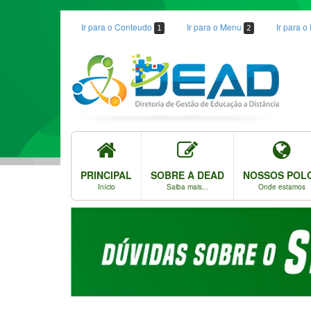
Ir para o Conteudo
Ir para o Menu
Ir para 
1
2
PRINCIPAL
SOBRE A DEAD
NOSSOS POL
Início
Saiba mais...
Onde estamos