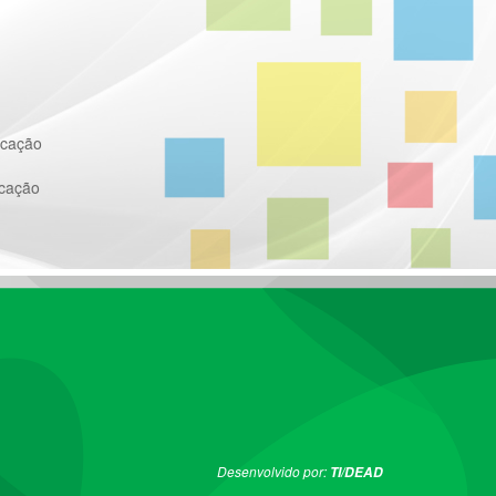
ucação
ucação
Desenvolvido por:
TI/DEAD