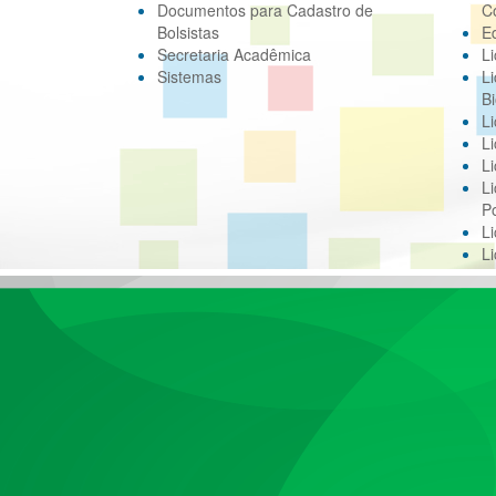
Documentos para Cadastro de
C
Bolsistas
E
Secretaria Acadêmica
Li
Sistemas
Li
Bi
Li
Li
Li
Li
Po
L
L