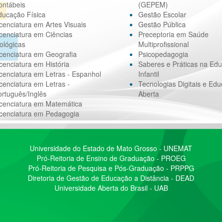
ontábeis
(GEPEM)
ducação Física
Gestão Escolar
cenciatura em Artes Visuais
Gestão Pública
cenciatura em Ciências
Preceptoria em Saúde
ológicas
Multiprofissional
cenciatura em Geografia
Psicopedagogia
cenciatura em História
Saberes e Práticas na Ed
cenciatura em Letras - Espanhol
Infantil
cenciatura em Letras -
Tecnologias Digitais e Ed
rtuguês/Inglês
Aberta
icenciatura em Matemática
icenciatura em Pedagogia
Universidade do Estado de Mato Grosso - UNEMAT
Pró-Reitoria de Ensino de Graduação - PROEG
Pró-Reitoria de Pesquisa e Pós-Graduação - PRPPG
Diretoria de Gestão de Educação a Distância - DEAD
Universidade Aberta do Brasil - UAB