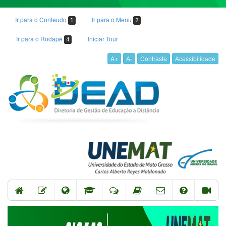
Ir para o Conteudo
Ir para o Menu
1
2
Ir para o Rodapé
Iniciar Tour
4
A+
A-
Contraste
Acessibilidade