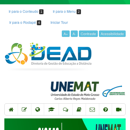
Ir para o Conteudo
Ir para o Menu
1
2
Ir para o Rodapé
Iniciar Tour
4
A+
A-
Contraste
Acessibilidade