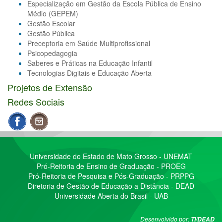
Especialização em Gestão da Escola Pública de Ensino
Médio (GEPEM)
Gestão Escolar
Gestão Pública
Preceptoria em Saúde Multiprofissional
Psicopedagogia
Saberes e Práticas na Educação Infantil
Tecnologias Digitais e Educação Aberta
Projetos de Extensão
Redes Sociais
Universidade do Estado de Mato Grosso - UNEMAT
Pró-Reitoria de Ensino de Graduação - PROEG
Pró-Reitoria de Pesquisa e Pós-Graduação - PRPPG
Diretoria de Gestão de Educação a Distância - DEAD
Universidade Aberta do Brasil - UAB
Desenvolvido por:
TI/DEAD