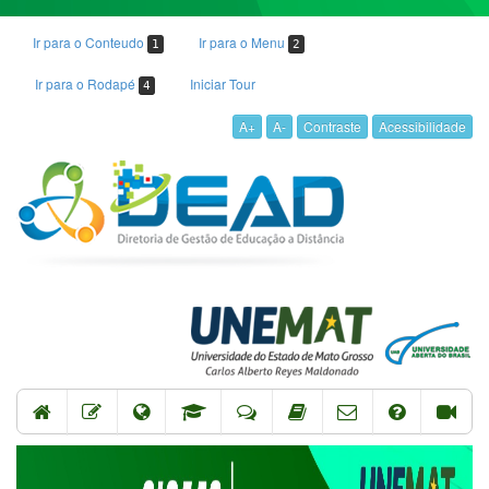
Ir para o Conteudo
Ir para o Menu
1
2
Ir para o Rodapé
Iniciar Tour
4
A+
A-
Contraste
Acessibilidade