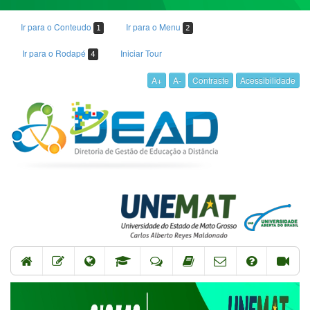
Ir para o Conteudo
Ir para o Menu
1
2
Ir para o Rodapé
Iniciar Tour
4
A+
A-
Contraste
Acessibilidade