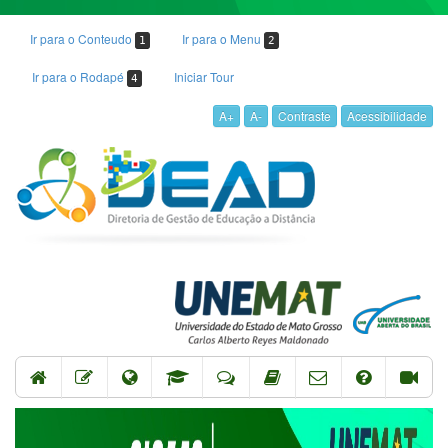
Ir para o Conteudo
Ir para o Menu
1
2
Ir para o Rodapé
Iniciar Tour
4
A+
A-
Contraste
Acessibilidade