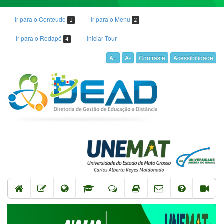
Ir para o Conteudo
Ir para o Menu
1
2
Ir para o Rodapé
Iniciar Tour
4
A+
A-
Contraste
Acessibilidade