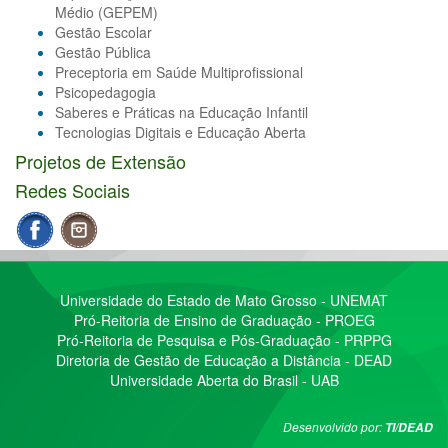
Médio (GEPEM)
Gestão Escolar
Gestão Pública
Preceptoria em Saúde Multiprofissional
Psicopedagogia
Saberes e Práticas na Educação Infantil
Tecnologias Digitais e Educação Aberta
Projetos de Extensão
Redes Sociais
Universidade do Estado de Mato Grosso - UNEMAT
Pró-Reitoria de Ensino de Graduação - PROEG
Pró-Reitoria de Pesquisa e Pós-Graduação - PRPPG
Diretoria de Gestão de Educação a Distância - DEAD
Universidade Aberta do Brasil - UAB
Desenvolvido por:
TI/DEAD